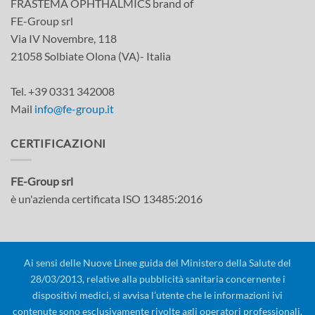
FRASTEMA OPHTHALMICS brand of
FE-Group srl
Via IV Novembre, 118
21058 Solbiate Olona (VA)- Italia
Tel. +39 0331 342008
Mail
info@fe-group.it
CERTIFICAZIONI
FE-Group srl
è un'azienda certificata ISO 13485:2016
Ai sensi delle Nuove Linee guida del Ministero della Salute del
28/03/2013, relative alla pubblicità sanitaria concernente i
dispositivi medici, si avvisa l’utente che le informazioni ivi
contenute sono esclusivamente rivolte agli operatori professionali.