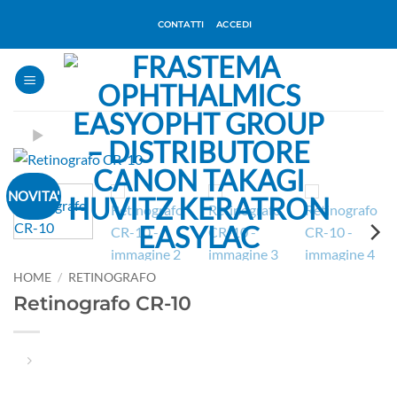
Salta
CONTATTI
ACCEDI
ai
contenuti
NOVITA'
HOME
/
RETINOGRAFO
Retinografo CR-10