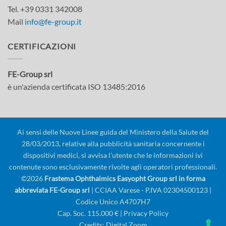
Tel. +39 0331 342008
Mail
info@fe-group.it
CERTIFICAZIONI
FE-Group srl
è un'azienda certificata ISO 13485:2016
Ai sensi delle Nuove Linee guida del Ministero della Salute del
28/03/2013, relative alla pubblicità sanitaria concernente i
dispositivi medici, si avvisa l’utente che le informazioni ivi
contenute sono esclusivamente rivolte agli operatori professionali.
©2026
Frastema Ophthalmics Easyopht Group srl in forma
abbreviata FE-Group srl
| CCIAA Varese - P.IVA 02304500123 |
Codice Unico A4707H7
Cap. Soc. 115.000 € |
Privacy Policy
Credits:
Digital Zoom