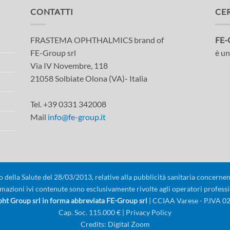
CONTATTI
CE
FRASTEMA OPHTHALMICS brand of
FE-
FE-Group srl
è un
Via IV Novembre, 118
21058 Solbiate Olona (VA)- Italia
Tel. +39 0331 342008
Mail
info@fe-group.it
della Salute del 28/03/2013, relative alla pubblicità sanitaria concernente
mazioni ivi contenute sono esclusivamente rivolte agli operatori professi
t Group srl in forma abbreviata FE-Group srl
| CCIAA Varese - P.IVA 
Cap. Soc. 115.000 € |
Privacy Policy
Credits:
Digital Zoom