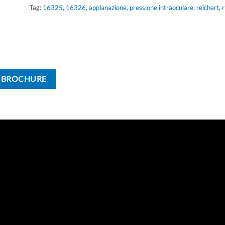
Tag:
16325
,
16326
,
applanazione
,
pressione intraoculare
,
reichert
,
 BROCHURE