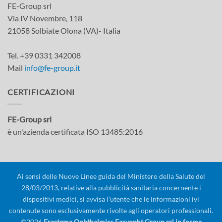
FE-Group srl
Via IV Novembre, 118
21058 Solbiate Olona (VA)- Italia
Tel. +39 0331 342008
Mail
info@fe-group.it
CERTIFICAZIONI
FE-Group srl
è un'azienda certificata ISO 13485:2016
Ai sensi delle Nuove Linee guida del Ministero della Salute del
28/03/2013, relative alla pubblicità sanitaria concernente i
dispositivi medici, si avvisa l’utente che le informazioni ivi
contenute sono esclusivamente rivolte agli operatori professionali.
©2026
Frastema Ophthalmics Easyopht Group srl in forma