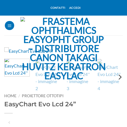
Salta
CONTATTI
ACCEDI
ai
contenuti
HOME
/
PROIETTORE OTTOTIPI
EasyChart Evo Lcd 24”