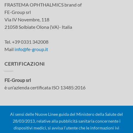
FRASTEMA OPHTHALMICS brand of
FE-Group srl
Via IV Novembre, 118
21058 Solbiate Olona (VA)- Italia
Tel. +39 0331 342008
Mail
info@fe-group.it
CERTIFICAZIONI
FE-Group srl
è un'azienda certificata ISO 13485:2016
Ai sensi delle Nuove Linee guida del Ministero della Salute del
28/03/2013, relative alla pubblicità sanitaria concernente i
dispositivi medici, si avvisa l’utente che le informazioni ivi