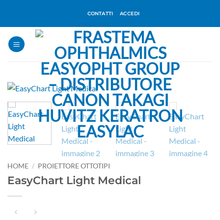
Salta
CONTATTI
ACCEDI
ai
contenuti
HOME
/
PROIETTORE OTTOTIPI
EasyChart Light Medical